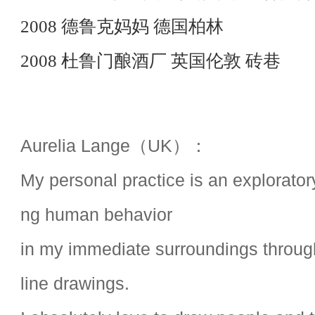
2008 德鲁克妈妈 德国柏林
2008 杜鲁门酿酒厂 英国伦敦 砖巷
Aurelia Lange（UK）：
My personal practice is an explorato
ng human behavior
in my
immediate surroundings throug
line drawings.