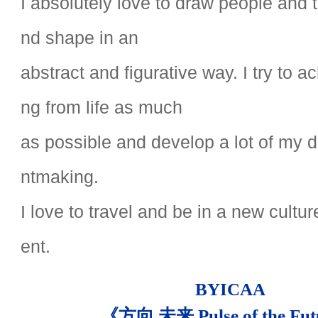
I absolutely love to draw people and t
nd shape in an
abstract and figurative way. I try to a
ng from life as much
as possible and develop a lot of my d
ntmaking.
I love to travel and be in a new cult
ent.
BYICAA
《方向 未来 Pulse of the Fu