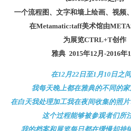
一
个流程图、文字和墙上绘画、视频
在
Metamatic:taff
美术馆由
META
为展览
CTRL+T
创作
雅典
2015
年
12
月
-2016
年
1
在12月22日至1月10日之
我每天晚上都在雅典的不同的家
在白天我处理加工我在夜间收集的照片
这个过程能够被参观者们所
我的档案和展览每日都在缓慢却持