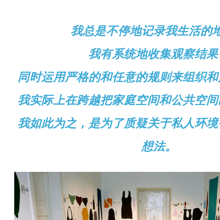
我
总
是不停地
记录
我生活的
我有系
统
地收集
观
察
结
果
同
时运
用
严
格的和任意的
规则来组织
和
我
实际
上在跨越把家庭空
间
和公共空
间
我如此
为
之，是
为
了
质
疑
关
于私人
环
境
想法。