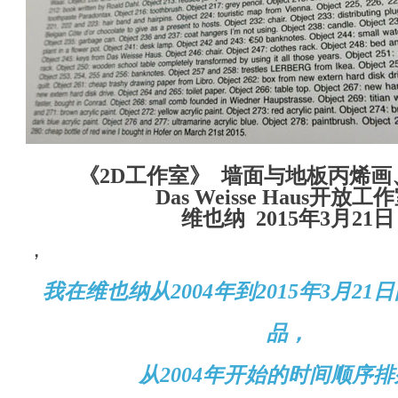
《
2D
工作室》
墙面与地板丙烯画
Das Weisse Haus
开放工作
维也纳
2015
年
3
月
21
日
，
我在维也纳
从
2004
年到
2015
年
3
月
21
日
品，
从
2004
年开始的时间顺序排