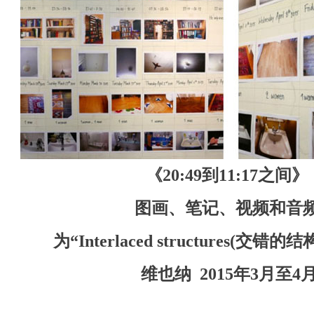
《
20:49
到
11:17
之间》
图画、笔记、视频和音
为
“
Interlaced structures(
交错的结
维也纳
2015
年
3
月至
4