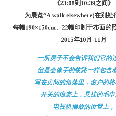
《
23:08
到
10:39
之间》
为展览“
A walk elsewhere(
在别处
每幅
190
×
150cm
、
22
幅印制于布面的
2015
年
10
月
-11
月
一所房子不会告诉我们它的
但是会像手的纹路一样包含
写在房间的角落里，窗户的格
开关的痕迹上，
悬挂的毛巾
电视机摆放的位置上，