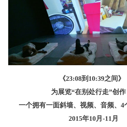
《
23:08
到
10:39
之间》
为展览“在别处行走”创作
一个拥有一面斜墙、视频、音频、
4
2015
年
10月-11
月