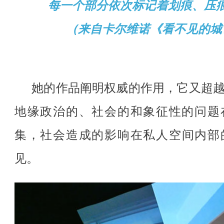
每一个部分依次标记着划痕、压
（来自卡尔维诺《看不见的城
她的作品
阐
明
权
威的作用，
它
又超
地
缘
政治的、社
会
的和象征性
的
问题
集，社
会
造成的影
响
在私人空
间内
部
见
。