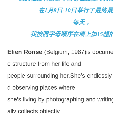
在1月8日-10日举行了最终
每天，
我按照字母顺序在墙上加15想
Elien Ronse
(Belgium, 1987)is documen
e structure from her life and
people surrounding her.She’s endlessl
d observing places where
she’s living by photographing and writi
ally collects objectiv