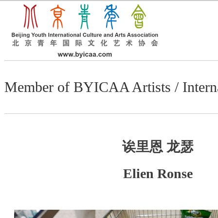
Member of BYICAA Artists / I
诶里恩 龙瑟
Elien Ronse