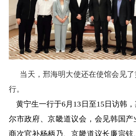
当天，邢海明大使还在使馆会见了
行。
黄宁生一行于6月13日至15日访韩
尔市政府、京畿道议会，会见韩国产
商次官补杨柄乃、京畿道议长廉宗铉